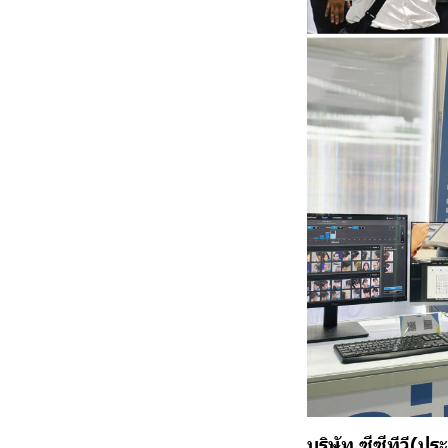
บริษัท ซีซีทีวี(ป