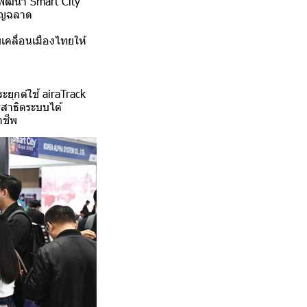
รพัฒนา Smart City
ชาญฉลาด
บเคลื่อนเมืองไทยให้
ะยุกต์ใช้ airaTrack
รสาธิตระบบได้
าชีพ