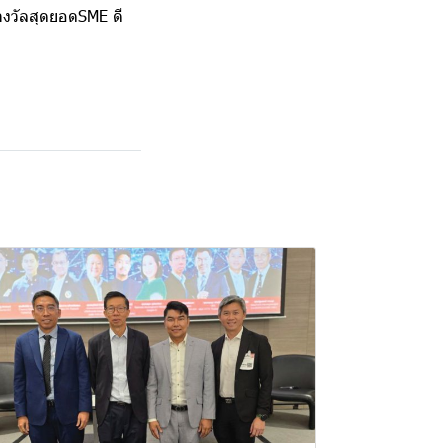
างวัลสุดยอดSME ดี