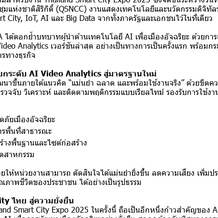
ุมแห่งชาติสิริกิติ์ (QSNCC) งานแสดงเทคโนโลยีและนวัตกรรมดิจิทัลร
t City, IoT, AI และ Big Data จากทั้งภาครัฐและเอกชนไว้ในที่เดียว
A ได้ตอกย้ำบทบาทผู้นำด้านเทคโนโลยี AI เพื่อเมืองอัจฉริยะ ด้วยการเ
deo Analytics เวอร์ชันล่าสุด อย่างเป็นทางการเป็นครั้งแรก พร้อมกระ
รทางธุรกิจ
ยกระดับ AI Video Analytics สู่มาตรฐานใหม่
ัฒนาขึ้นภายใต้แนวคิด “แม่นยำ ฉลาด และพร้อมใช้งานจริง” ด้วยขีดคว
ารตรวจจับ วิเคราะห์ และติดตามพฤติกรรมแบบเรียลไทม์ รองรับการใช
ัยเมืองอัจฉริยะ
รพื้นที่สาธารณะ
้างพื้นฐานและไซต์ก่อสร้าง
อุตสาหกรรม
ยให้หน่วยงานสามารถ ตัดสินใจได้แม่นยำยิ่งขึ้น ลดความเสี่ยง เพิ่ม
ุณภาพชีวิตของประชาชน ได้อย่างเป็นรูปธรรม
ty ไทย สู่ความยั่งยืน
and Smart City Expo 2025 ในครั้งนี้ ถือเป็นอีกหนึ่งก้าวสำคัญของ