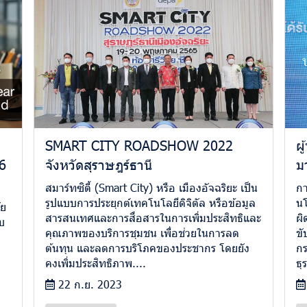
SMART CITY ROADSHOW 2022
ผ
26
จังหวัดสุราษฎร์ธานี
ม
สมาร์ทซิตี้ (Smart City) หรือ เมืองอัจฉริยะ เป็น
กา
รูปแบบการประยุกต์เทคโนโลยีดิจิตัล หรือข้อมูล
นโ
ัย
สารสนเทศและการสื่อสารในการเพิ่มประสิทธิและ
ผิ
ับ
คุณภาพของบริการชุมชน เพื่อช่วยในการลด
ขั
ต้นทุน และลดการบริโภคของประชากร โดยยัง
กร
คงเพิ่มประสิทธิภาพ....
ธุ
22 ก.ย. 2023