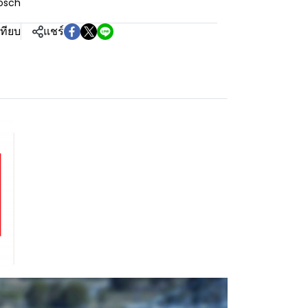
osch
เทียบ
แชร์