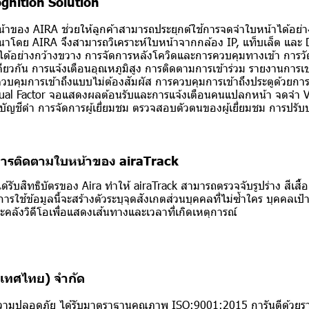
gnition Solution
าของ AIRA ช่วยให้ลูกค้าสามารถประยุกต์ใช้การจดจำใบหน้าได้อย่างส
นาโดย AIRA จึงสามารถวิเคราะห์ใบหน้าจากกล้อง IP, แท็บเล็ต และ 
ได้อย่างกว้างขวาง การจัดการหลังโควิดและการควบคุมทางเข้า การว
ยวกัน การแจ้งเตือนอุณหภูมิสูง การติดตามการเข้าร่วม รายงานการเ
บคุมการเข้าถึงแบบไม่ต้องสัมผัส การควบคุมการเข้าถึงประตูด้วยก
Dual Factor จอแสดงผลต้อนรับและการแจ้งเตือนคนแปลกหน้า จดจำ 
บัญชีดำ การจัดการผู้เยี่ยมชม ตรวจสอบตัวตนของผู้เยี่ยมชม การปรั
รติดตามใบหน้าของ airaTrack
ด้รับสิทธิบัตรของ Aira ทำให้ airaTrack สามารถตรวจจับรูปร่าง สีเสื้อ
ารใช้ข้อมูลนี้จะสร้างตัวระบุจุดสังเกตส่วนบุคคลที่ไม่ซ้ำใคร บุคคล
คลังวิดีโอเพื่อแสดงเส้นทางและเวลาที่เกิดเหตุการณ์
ระเทศไทย) จำกัด
ความปลอดภัย ได้รับมาตราฐานคุณภาพ ISO:9001:2015 การันตีด้วยร