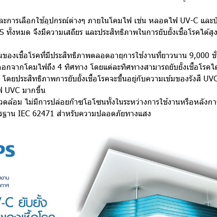
ะการเลือกใช้อุปกรณ์ต่างๆ ภายในโคมไฟ เช่น หลอดไฟ UV-C และบั
 ทั้งหมด จึงมีความเสถียร และประสิทธิภาพในการยับยั้งเชื้อโรคได้สู
านของเชื้อโรคที่มีประสิทธิภาพตลอดอายุการใช้งานที่ยาวนาน 9,000
งออกจากโคมไฟถึง 4 ทิศทาง โดยแต่ละทิศทางสามารถยับยั้งเชื้อโรคไ
ดยประสิทธิภาพการยับยั้งเชื้อโรคจะขึ้นอยู่กับความเข้มของรังสี UVC
ฟ UVC มากขี้น
งแวดล้อม ไม่มีการปล่อยก๊าซโอโซนทั้งในระหว่างการใช้งานหรือหลังกา
รฐาน IEC 62471 สำหรับความปลอดภัยทางแสง