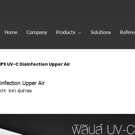
Home
Company
Products
Solutions
Refer
IPS UV-C Disinfection Upper Air
nfection Upper Air
024
641 ผู้เข้าชม