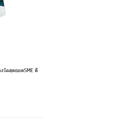
างวัลสุดยอดSME ดี