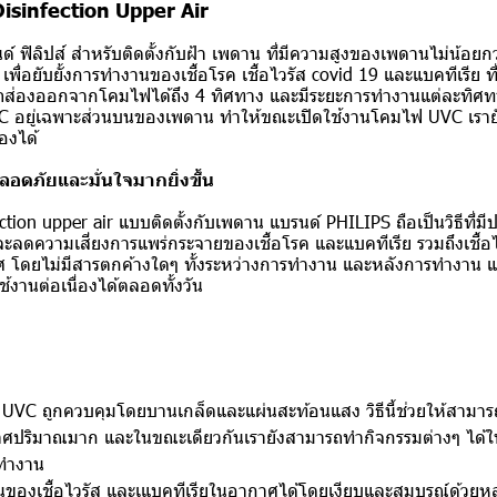
sinfection Upper Air
ลิปส์ สำหรับติดตั้งกับฝ้า เพดาน ที่มีความสูงของเพดานไม่น้อยก
พื่อยับยั้งการทำงานของเชื้อโรค เชื้อไวรัส covid 19 และแบคทีเรีย 
ถส่องออกจากโคมไฟได้ถึง 4 ทิศทาง และมีระยะการทำงานแต่ละทิศท
UVC อยู่เฉพาะส่วนบนของเพดาน ทำให้ขณะเปิดใช้งานโคมไฟ UVC เราย
องได้
อดภัยและมั่นใจมากยิ่งขึ้น
ion upper air แบบติดตั้งกับเพดาน แบรนด์ PHILIPS ถือเป็นวิธีที่มีปร
ะลดความเสี่ยงการแพร่กระจายของเชื้อโรค และแบคทีเรีย รวมถึงเชื้อไ
 โดยไม่มีสารตกค้างใดๆ ทั้งระหว่างการทำงาน และหลังการทำงาน แ
านต่อเนื่องได้ตลอดทั้งวัน
 UVC ถูกควบคุมโดยบานเกล็ดและแผ่นสะท้อนแสง วิธีนี้ช่วยให้สามาร
าศปริมาณมาก และในขณะเดียวกันเรายังสามารถทำกิจกรรมต่างๆ ได้
ทำงาน
านของเชื้อไวรัส และเแบคทีเรียในอากาศได้โดยเงียบและสมบูรณ์ด้วย