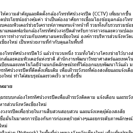
ริ่มให้ความสําคัญและติดตั้งกล้องโทรทัศน์วงจรปิด (CCTV) เพิ่มมากขึ้น
ิดประโยชน์อย่างคุ้มค่า จําเป็นต้องอาศัยการเชื่อมโยงข้อมูลกล้องโทร
ระบบคอมพิวเตอร์ช่วยวิเคราะห์ภาพแทนเจ้าหน้าที่ รวมทั้งเก็บรวบรวมข้อม
ฒนาแพลตฟอร์มกล้องโทรทัศน์วงจรปิดสําหรับการจราจรและความปลอดภ
รการทํางานร่วมกับเทศบาลนครเชียงใหม่ องค์การบริหารส่วนจังหวัดเช
ชียงใหม่ เป็นหน่วยงานที่กํากับดูแลในพื้นที่
ล้องโทรทัศน์วงจรปิดไว้ แล้วจํานวนหนึ่ง รวมทั้งได้วางโครงข่ายไว้บางส่ว
ิกส์และคอมพิวเตอร์แห่งชาติ สํานักงานพัฒนาวิทยาศาสตร์และเทคโนโ
ทะเบียนและเทคโนโลยีจําแนกอัตลักษณ์รถที่ได้ออกแบบพัฒนาไว้แล้ว
ศน์วงจรปิดที่ติดตั้งเพิ่มเติม เพื่อเฝ้าระวังรถที่ต้องสงสัยและแจ้ง
งใหม่ ทําได้สมบรูณ์และรวดเร็ว มากยิ่งขึ้น
้าหมาย
บคุมระบบกล้องโทรทัศน์วงจรปิดเพื่อเฝ้าระวังติดตาม แจ้งเตือน และระว
ารส่วนจังหวัดเชียงใหม่
องวงจรปิดเพื่อช่วยในงานสืบสวนสอบสวน และแจ้งเหตุผู้ต้องสงสัย
มเชื่อมั่นในมาตรการป้องกันการก่อเหตุร้ายต่างๆและยกระดับภาพลักษ
ใหม่
ครือข่าย (Network) ในพื้นที่ต่างๆของจังหวัดเชียงใหม่ เพื่อเพิ่มปร