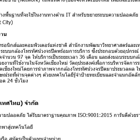
สร้างพื้นฐานที่จะใช้ในงานทางด้าน IT สำหรับขยายระบบความปลอดภัย
t City)
งาน
กทรอนิกส์และคอมพิวเตอร์แห่งชาติ สํานักงานพัฒนาวิทยาศาสตร์และเท
ื้อระบบกล้องโทรทัศน์วงจรปิดพร้อมการบริการ ซึ่งประกอบด้วยอุปกรณ
ําหนดจํานวน 97 จุด ให้บริการเป็นระยะเวลา 36 เดือน และส่งมอบระบบกล้
ับหน่วยงานที่ใช้งานในจังหวัดเชียงใหม่ วัตถุประสงค์เพื่อการบริหารจัด
ดเชียงใหม่โดยการนําภาพจากกล้องโทรทัศน์วงจรปิดมาประมวลผล ให้
ณ์รถที่ผ่านจุดต่างๆ ด้วยเทคโนโลยีรู้จําป้ายทะเบียนและจําแนกอัตลั
อด 24 ชั่วโมง
ระเทศไทย) จำกัด
ความปลอดภัย ได้รับมาตราฐานคุณภาพ ISO:9001:2015 การันตีด้วยร
ำพาสู่เทคโนโลยี
รือ สมัครเป็นตัวแทนจำหน่าย